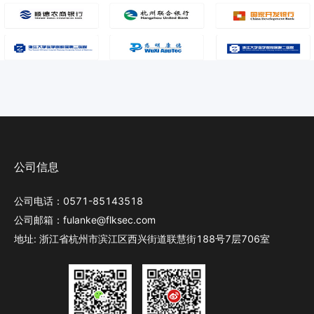
公司信息
公司电话：0571-85143518
公司邮箱：fulanke@flksec.com
地址: 浙江省杭州市滨江区西兴街道联慧街188号7层706室